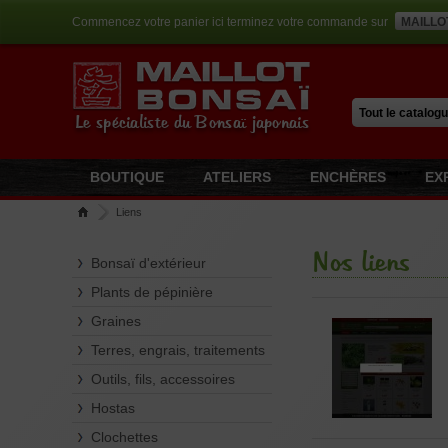
Commencez votre panier ici terminez votre commande sur
MAILLO
Le spécialiste du Bonsaï japonais
BOUTIQUE
ATELIERS
ENCHÈRES
EX
Liens
Nos liens
Bonsaï d'extérieur
Plants de pépinière
Graines
Terres, engrais, traitements
Outils, fils, accessoires
Hostas
Clochettes