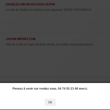
ERABLES MR MASAYOSHI JAPON
Le site de l'auteur du fameux livre japonais "BOOK FOR MAPLE".
JAPON IMPORT.COM
Site de vente en ligne de boite bento, les boites repas japonaises.
Pensez à venir sur rendez vous. 04 74 55 23 48 merci.
LES PAGES GINKGO BBLOBA.
Tout sur le Ginkgo biloba.
OK