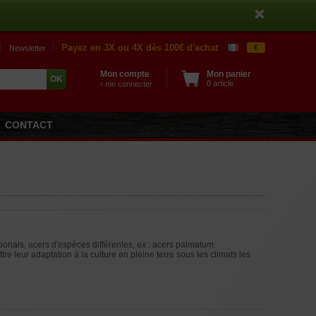
Payez en 3X ou 4X dès 100€ d'achat
€
Newsletter
Mon compte
Mon panier
0 article
› me connecter
CONTACT
aponais, acers d'espèces différentes, ex : acers palmatum.
e leur adaptation à la culture en pleine terre sous les climats les