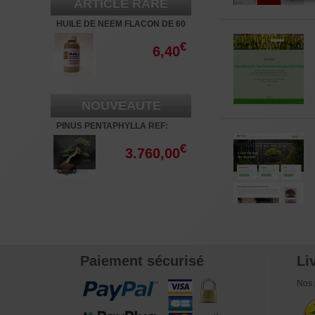
ARTICLE RARE
HUILE DE NEEM FLACON DE 60
ML
€
6,40
NOUVEAUTÉ
PINUS PENTAPHYLLA REF:
30060268
€
3.760,00
Paiement sécurisé
Li
Nos 