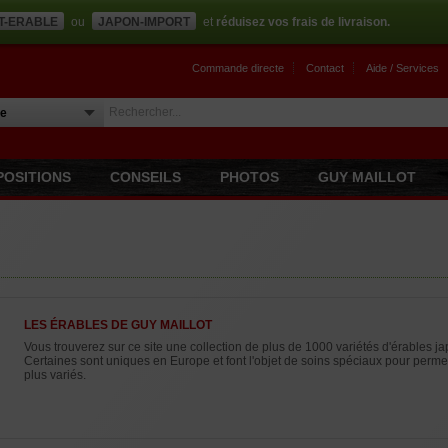
T-ERABLE
ou
JAPON-IMPORT
et
réduisez vos frais de livraison.
Commande directe
Contact
Aide / Services
POSITIONS
CONSEILS
PHOTOS
GUY MAILLOT
LES ÉRABLES DE GUY MAILLOT
Vous trouverez sur ce site une collection de plus de 1000 variétés d'érables j
Certaines sont uniques en Europe et font l'objet de soins spéciaux pour permettr
plus variés.