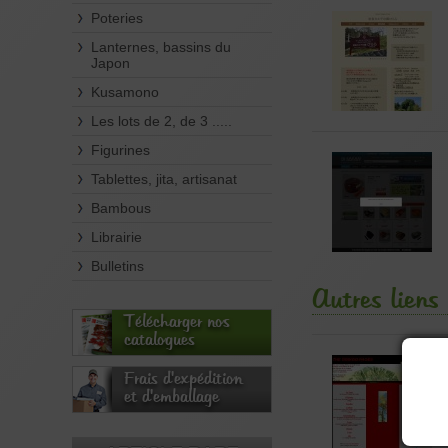
Poteries
Lanternes, bassins du
Japon
Kusamono
Les lots de 2, de 3 .....
Figurines
Tablettes, jita, artisanat
Bambous
Librairie
Bulletins
Autres liens
Télécharger nos
catalogues
Frais d'expédition
et d'emballage