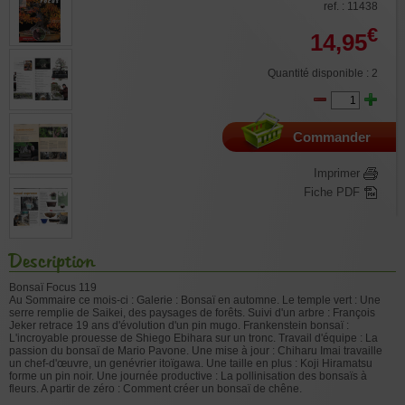
ref. : 11438
€
14,95
Quantité disponible : 2
Commander
Imprimer
Fiche PDF
Description
Bonsaï Focus 119
Au Sommaire ce mois-ci : Galerie : Bonsaï en automne. Le temple vert : Une
serre remplie de Saikei, des paysages de forêts. Suivi d'un arbre : François
Jeker retrace 19 ans d'évolution d'un pin mugo. Frankenstein bonsaï :
L'incroyable prouesse de Shiego Ebihara sur un tronc. Travail d'équipe : La
passion du bonsaï de Mario Pavone. Une mise à jour : Chiharu Imai travaille
un chef-d'œuvre, un genévrier itoïgawa. Une taille en plus : Koji Hiramatsu
forme un pin noir. Une journée productive : La pollinisation des bonsaïs à
fleurs. A partir de zéro : Comment créer un bonsaï de chêne.