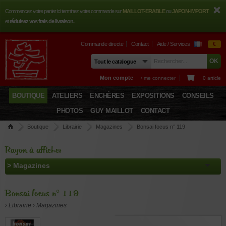
Commencez votre panier ici terminez votre commande sur
MAILLOT-ERABLE
ou
JAPON-IMPORT
et
réduisez vos frais de livraison.
Commande directe
Contact
Aide / Services
€
Mon compte
› me connecter
0 article
BOUTIQUE
ATELIERS
ENCHÈRES
EXPOSITIONS
CONSEILS
PHOTOS
GUY MAILLOT
CONTACT
Boutique
Librairie
Magazines
Bonsai focus n° 119
Rayon à afficher
Bonsai focus n° 119
› Librairie › Magazines