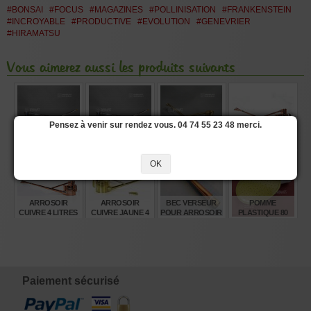
#BONSAI
#FOCUS
#MAGAZINES
#POLLINISATION
#FRANKENSTEIN
#INCROYABLE
#PRODUCTIVE
#EVOLUTION
#GENEVRIER
#HIRAMATSU
Vous aimerez aussi les produits suivants
Pensez à venir sur rendez vous. 04 74 55 23 48 merci.
ARROSOIR INOX
ARROSOIR INOX
ARROSOIR
ARROSOIR
6 LITRES
4 LITRES
CUIVRE JAUNE 6
CUIVRE 6 LITRES
LITRES
OK
€
€
€
€
245,00
210,00
210,00
265,00
ARROSOIR
ARROSOIR
BEC VERSEUR
POMME
CUIVRE 4 LITRES
CUIVRE JAUNE 4
POUR ARROSOIR
PLASTIQUE 80
LITRES
CUIVRE
MM.
€
€
€
€
225,00
165,00
12,00
6,80
Paiement sécurisé