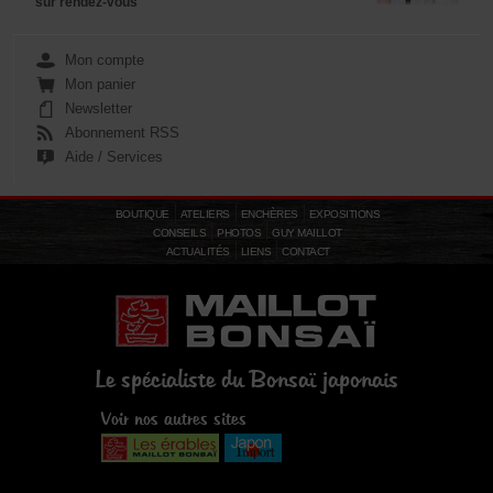
sur rendez-vous
Mon compte
Mon panier
Newsletter
Abonnement RSS
Aide / Services
BOUTIQUE
ATELIERS
ENCHÈRES
EXPOSITIONS
CONSEILS
PHOTOS
GUY MAILLOT
ACTUALITÉS
LIENS
CONTACT
Le spécialiste du Bonsaï japonais
Voir nos autres sites