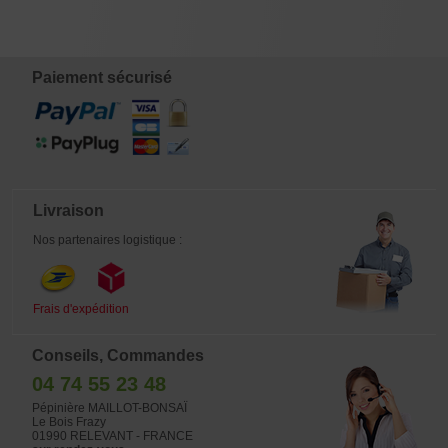
130 CM
120 CM
150 CM
€
€
€
€
1.480,00
885,00
720,00
880,00
Paiement sécurisé
Livraison
Nos partenaires logistique :
Frais d'expédition
Conseils, Commandes
04 74 55 23 48
Pépinière MAILLOT-BONSAÏ
Le Bois Frazy
01990 RELEVANT - FRANCE