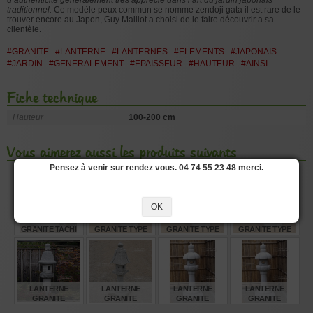
d’authenticité généralement très apprécié dans l’art du jardin japonais
traditionnel.
Ce modèle peux commun se nomme zendoji gata il est rare de le
trouver encore au Japon, Guy Maillot a choisi de le faire découvrir a sa
clientèle.
#GRANITE
#LANTERNE
#LANTERNES
#ELEMENTS
#JAPONAIS
#JARDIN
#GENERALEMENT
#EPAISSEUR
#HAUTEUR
#AINSI
Fiche technique
Hauteur
100-200 cm
Vous aimerez aussi les produits suivants
Pensez à venir sur rendez vous. 04 74 55 23 48 merci.
OK
LANTERNE
LANTERNE
LANTERNE
LANTERNE
GRANITE TACHI
GRANITE TYPE
GRANITE TYPE
GRANITE TYPE
GATA 250 CM
RANKEI 180 CM
RANKEI 250 CM
RANKEI 150 CM
€
€
€
€
5.280,00
1.720,00
4.330,00
1.370,00
LANTERNE
LANTERNE
LANTERNE
LANTERNE
GRANITE
GRANITE
GRANITE
GRANITE
OKAYAMA 200 CM
ZENDOJI GATA
"YOSHINO GATA"
"YOSHINO GATA"