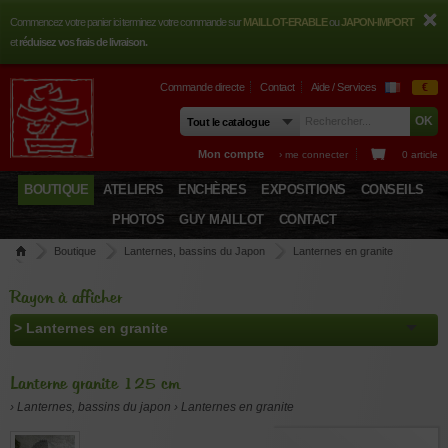
Commencez votre panier ici terminez votre commande sur
MAILLOT-ERABLE
ou
JAPON-IMPORT
et
réduisez vos frais de livraison.
Commande directe
Contact
Aide / Services
€
Mon compte
› me connecter
0 article
BOUTIQUE
ATELIERS
ENCHÈRES
EXPOSITIONS
CONSEILS
PHOTOS
GUY MAILLOT
CONTACT
Boutique
Lanternes, bassins du Japon
Lanternes en granite
Lanterne granite 125 cm
Rayon à afficher
Lanterne granite 125 cm
› Lanternes, bassins du japon › Lanternes en granite