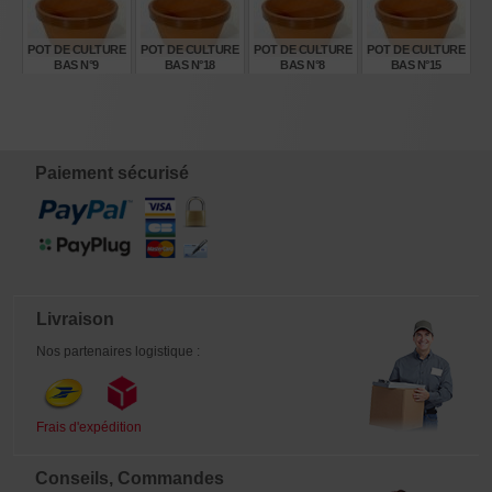
€
€
€
€
28,80
17,20
124,00
39,40
POT DE CULTURE
POT DE CULTURE
POT DE CULTURE
POT DE CULTURE
BAS N°9
BAS N°18
BAS N°8
BAS N°15
€
€
€
€
14,00
119,00
9,50
63,00
Paiement sécurisé
Livraison
Nos partenaires logistique :
Frais d'expédition
Conseils, Commandes