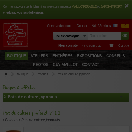
Commencez votre panier ici terminez votre commande sur
MAILLOT-ERABLE
ou
JAPON-IMPORT
et
réduisez vos frais de livraison.
Commande directe
Contact
Aide / Services
€
Mon compte
› me connecter
0 article
BOUTIQUE
ATELIERS
ENCHÈRES
EXPOSITIONS
CONSEILS
PHOTOS
GUY MAILLOT
CONTACT
Boutique
Poteries
Pots de culture japonais
Pot de culture profond n° 11
Rayon à afficher
Pot de culture profond n° 11
› Poteries › Pots de culture japonais