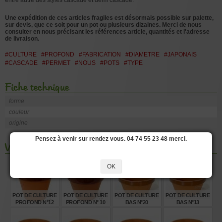
Une expédition de ces articles fragiles est désormais possible sur palette,
sur devis, que ce soit pour un pot ou plusieurs dizaines. Merci de nous
consulter en nous précisant les références article, quantités et l'adresse
de livraison.
#CULTURE
#PROFOND
#FABRICATION
#DIAMETRE
#JAPONAIS
#CASCADE
#PERMET
#NOUS
#POTS
#TYPE
Fiche technique
forme
couleur
origine
Pensez à venir sur rendez vous. 04 74 55 23 48 merci.
Vous aimerez aussi les produits suivants
OK
POT DE CULTURE
POT DE CULTURE
POT DE CULTURE
POT DE CULTURE
PROFOND N°12
PROFOND N° 10
BAS N°20
BAS N°13