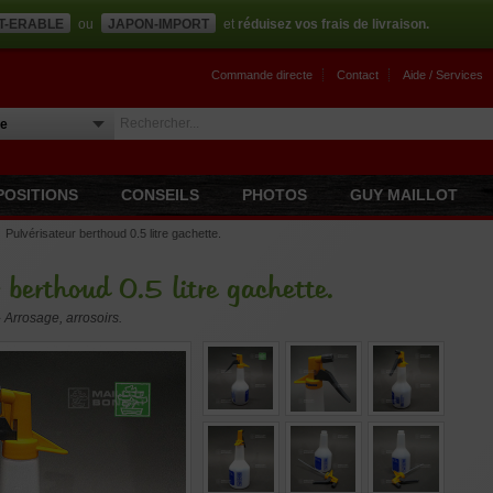
T-ERABLE
ou
JAPON-IMPORT
et
réduisez vos frais de livraison.
Commande directe
Contact
Aide / Services
POSITIONS
CONSEILS
PHOTOS
GUY MAILLOT
Pulvérisateur berthoud 0.5 litre gachette.
 berthoud 0.5 litre gachette.
 › Arrosage, arrosoirs.