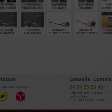
LANTERNE
ARROSOIR
LANTERNE
LANTERNE
ARR
ANITE TACHI
CUIVRE JAUNE 6
GRANITE
GRANITE
CUIVRE 
ATA 250 CM
LITRES
"YOSHINO GATA"
"YOSHINO GATA"
LONG
120 CM
150 CM
€
€
€
€
.280,00
210,00
720,00
880,00
225
ARROSOIR
ARROSOIR
ARROSOIR
ARROSOIR
LAN
ALVANISÉ 4
GALVANISÉ 8
CUIVRE 4 LITRES
CUIVRE 6 LITRES
GRANI
LITRES
LITRES
RANKE
€
€
€
€
83,00
120,00
225,00
265,00
4.33
vraison
Conseils, Comma
04 74 55 23 48
partenaires logistique :
Pépinière MAILLOT-BONSAÏ
Le Bois Frazy
01990 RELEVANT - FRANCE