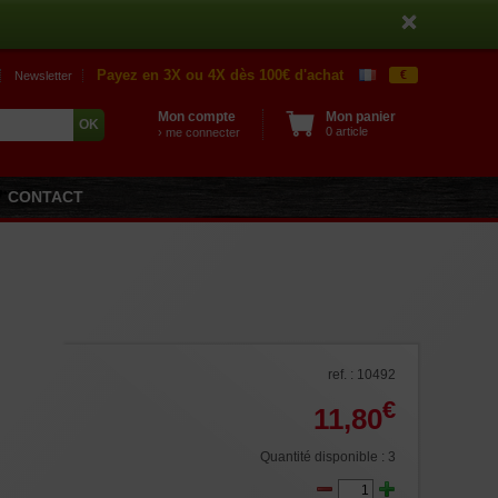
Payez en 3X ou 4X dès 100€ d'achat
€
Newsletter
Mon compte
Mon panier
0 article
› me connecter
CONTACT
ref. : 10492
€
11,80
Quantité disponible : 3