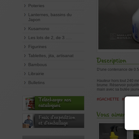
Poteries
Lanternes, bassins du
Japon
Kusamono
Les lots de 2, de 3 .....
Figurines
Tablettes, jita, artisanat
Description
Bambous
D'une contenance de 0.5 
Librairie
Hauteur hors tout 240 mm
Bulletins
brume. Réservoir polyéth
main avec sa butée jaune 
Télécharger nos
#GACHETTE
#PULVER
catalogues
Vous aimerez aus
Frais d'expédition
et d'emballage