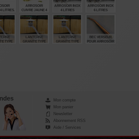
OSOIR
ARROSOIR
ARROSOIR INOX
ARROSOIR INOX
4 LITRES.
CUIVRE JAUNE 4
4 LITRES
6 LITRES
 BEC.
LITRES
€
€
€
€
,00
165,00
210,00
245,00
TERNE
LANTERNE
LANTERNE
BEC VERSEUR
TE TYPE
GRANITE TYPE
GRANITE TYPE
POUR ARROSOIR
I 250 CM
RANKEI 180 CM
RANKEI 150 CM
CUIVRE
€
€
€
€
0,00
1.720,00
1.370,00
12,00
ndes
Mon compte
Mon panier
Newsletter
Abonnement RSS
Aide / Services