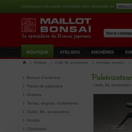
Commencez votre panier ici terminez votre commande sur
MAILLO
Le spécialiste du Bonsaï japonais
BOUTIQUE
ATELIERS
ENCHÈRES
EX
Boutique
Outils, fils, accessoires
Arrosage, arrosoirs.
Pulvérisateur
Bonsaï d'extérieur
› Outils, fils, accessoires
Plants de pépinière
Graines
Terres, engrais, traitements
Outils, fils, accessoires
Hostas
Clochettes