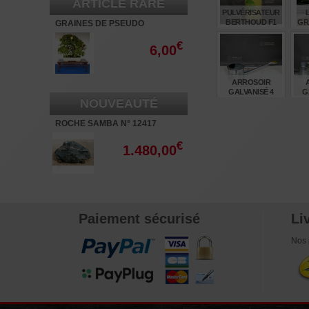
ARTICLE RARE
PULVÉRISATEUR
BERTHOUD F1
GR
GRAINES DE PSEUDO
PLUS CUVE
G
CYDONIA SINENSIS
DROITE1 LITRE
€
6,00
€
14,60
5
ARROSOIR
GALVANISÉ 4
G
NOUVEAUTÉ
LITRES
ROCHE SAMBA N° 12417
€
68,00
€
1.480,00
Paiement sécurisé
Li
Nos 