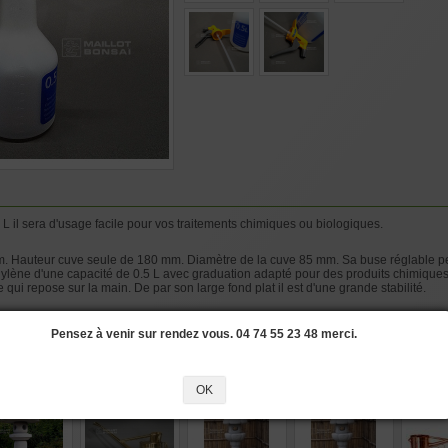
L il sera d'usage facile pour vos traitements chimiques ou biologiques.
. Hauteur cuve seule de 180 mm. Diamètre de la cuve 85 mm. Sa buse réglable permet
ylène d'une capacité de 0.5 L avec graduation adapté pour des produits chimiques o
qui repose sur la main. De par son large fond plat il est d'une grande stabilité.
ISATEUR
#BIOLOGIQUES
#ARROSOIRS
#CHIMIQUES
#ARROSAGE
#BER
Pensez à venir sur rendez vous. 04 74 55 23 48 merci.
si les produits suivants
OK