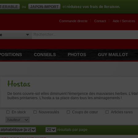
T-ERABLE
ou
JAPON-IMPORT
et
réduisez vos frais de livraison.
Commande directe
Contact
Aide / Services
POSITIONS
CONSEILS
PHOTOS
GUY MAILLOT
Hostas
De bons couvre-sol elles diminuent l'émergence des mauvaises herbes. L'étalem
bulbes printaniers. L'hosta a sa place dans tous les aménagements !
En stock
Nouveautés
Coups de cœur
Articles rares
hauteur
résultats par page