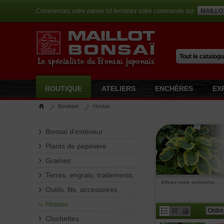
Commencez votre panier ici terminez votre commande sur
MAILLO
Le spécialiste du Bonsaï japonais
BOUTIQUE
ATELIERS
ENCHÈRES
EX
Boutique
Hostas
Bonsaï d'extérieur
Plants de pépinière
Graines
Terres, engrais, traitements
Affinez votre recherche...
Outils, fils, accessoires
Hostas
Clochettes