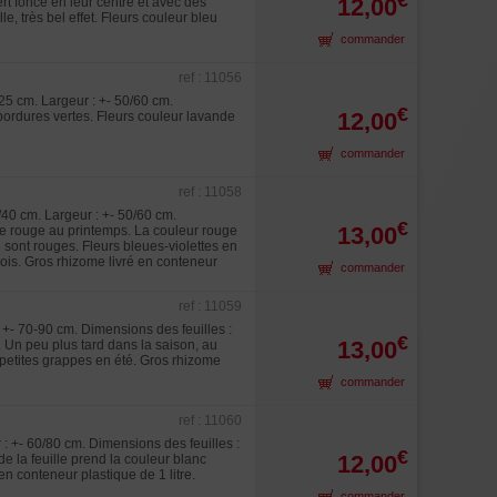
12,00
ert foncé en leur centre et avec des
e, très bel effet. Fleurs couleur bleu
commander
ref : 11056
/25 cm. Largeur : +- 50/60 cm.
€
12,00
 bordures vertes. Fleurs couleur lavande
commander
ref : 11058
/40 cm. Largeur : +- 50/60 cm.
€
13,00
nte rouge au printemps. La couleur rouge
é sont rouges. Fleurs bleues-violettes en
mois. Gros rhizome livré en conteneur
commander
ref : 11059
+- 70-90 cm. Dimensions des feuilles :
€
13,00
s. Un peu plus tard dans la saison, au
en petites grappes en été. Gros rhizome
commander
ref : 11060
: +- 60/80 cm. Dimensions des feuilles :
€
12,00
de la feuille prend la couleur blanc
n conteneur plastique de 1 litre.
commander