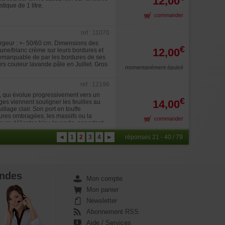
12,00
tique de 1 litre.
commander
ref : 11070
rgeur : +- 50/60 cm. Dimensions des
€
12,00
 jaune/blanc crème sur leurs bordures et
é remarquable de par les bordures de ses
eurs couleur lavande pâle en Juillet. Gros
momentanément épuisé
ref : 12196
ux, qui évolue progressivement vers un
€
14,00
es viennent souligner les feuilles au
llage clair. Son port en touffe
dures ombragées, les massifs ou la
commander
fleurs délicates bleu lavande, apportant
aires Floraison : début juillet Hauteur
s et nervures : rouge vif au printemps
◄
1
2
3
4
►
réponses 21 - 40 / 79
ndes
Mon compte
Mon panier
Newsletter
Abonnement RSS
Aide / Services