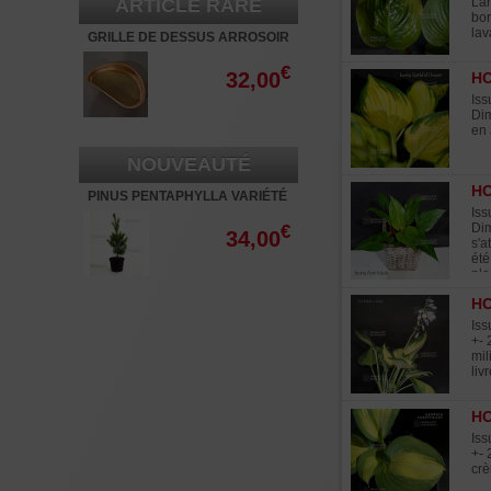
ARTICLE RARE
Lar
bor
lav
GRILLE DE DESSUS ARROSOIR
4 LITRES 136*72 MM
€
32,00
HO
Iss
Dim
en 
NOUVEAUTÉ
HO
PINUS PENTAPHYLLA VARIÉTÉ
"RYU JU" POT 3 LITRES
Iss
Dim
€
34,00
s'a
été
pla
HO
Iss
+- 
mil
liv
H
Iss
+- 
crè