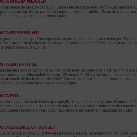
OSTA DREAM WEAWER
u d'un semis de great expectation. Larges feuilles d'un beau vert bleuté panaché 
geur de feuillage 30 cm par 28 de longueur. Hauteur adulte : 75 cm de hauteur par
fin juin a mi juillet sur des hampes jaunes.
OSTA EMPRESS WU
s grandes feuilles gaufrées épaisses au port dressé d'un beau vert moyen. Floraison 
ande. Largeur de feuilles de 38 cm par longueur 55 centimètres. Hauteur adulte : 
teneur plastique de 1.5 litre.
STA ENTERPRISE
ges feuilles rondes vert foncé sur les bords avec un coeur blanc crême vif nuancé 
ve abondante début juillet. Hauteur : 30 cm par +- 60 cm de largeur. Feuilles de +
u d'un semis de hosta enterprise 2008. Gros rhizome livré en conteneur plastique de
istance aux attaques des limaces et escargots.
STA EOS
ue d'une hybridation de Hosta pycnophylla. Hosta de taille moyenne. Hauteur : +- 3
ension des feuilles : +- 12 x 6 cm. De larges feuilles vertes claires / vertes fonc
urs couleurs lavande en été. Gros rhizome livré en conteneur plastique de 1 litre.
STA ESSENCE OF SUNSET
velle variété d'hosta qui arrive des pays-bas. Issu d'une hybridation de Hosta Es