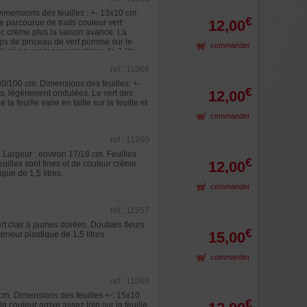
Dimensions des feuilles : +- 13x10 cm.
€
12,00
 parcourue de traits couleur vert
nc crème plus la saison avance. La
ups de pinceau de vert pomme sur le
commander
 livré en conteneur plastique de 1 litre.
ref : 11066
80/100 cm. Dimensions des feuilles: +-
€
12,00
es, légèrement ondulées. Le vert des
a feuille varie en taille sur la feuille et
commander
ref : 11960
 Largeur : environ 17/18 cm. Feuilles
€
12,00
euilles sont fines et de couleur crème.
que de 1,5 litres.
commander
ref : 11957
rt clair à jaunes dorées. Doubles fleurs
€
15,00
neur plastique de 1,5 litres.
commander
ref : 11069
 cm. Dimensions des feuilles +-: 15x10
€
a couleur arrive assez loin sur la feuille