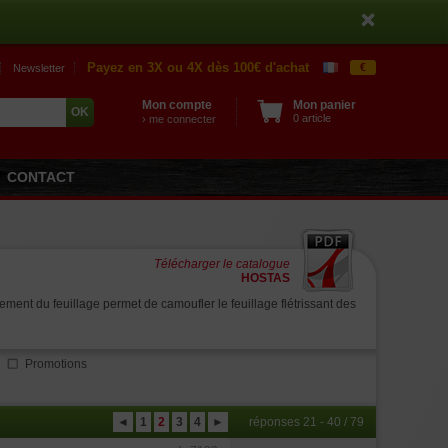
Payez en 3X ou 4X dès 100€ d'achat
€
Newsletter
Mon compte
Mon panier
0 article
› me connecter
CONTACT
Télécharger le catalogue
HOSTAS
ent du feuillage permet de camoufler le feuillage flétrissant des
Promotions
◄
1
2
3
4
►
réponses 21 - 40 / 79