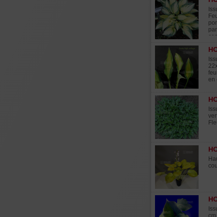
Iss
Feu
pom
pan
cen
HO
Iss
22x
feu
en 
HO
Iss
ver
Fle
HO
Hau
cou
HO
Iss
cm.