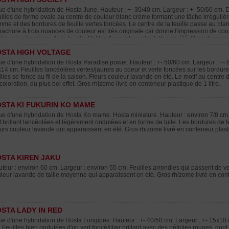
ue d'une hybridation de Hosta June. Hauteur : +- 30/40 cm. Largeur : +- 50/60 cm. 
illes de forme ovale au centre de couleur blanc crème formant une tâche irrégulière
me et des bordures de feuille vertes foncées. Le centre de la feuille passe au bla
achure à trois nuances de couleur est très originale car donne l'impression de co
tre et les bordures de la feuille. Petites fleurs bleues/violettes en été. Gros rhizome
STA HIGH VOLTAGE
ue d'une hybridation de Hosta Paradise power. Hauteur : +- 50/60 cm. Largeur : +- 
14 cm. Feuilles lancéolées vertes/jaunes au coeur et verte foncées sur les bordur
illes se fonce au fil de la saison. Fleurs couleur lavande en été. Le motif au centre de l
coloration, du plus bel effet. Gros rhizome livré en conteneur plastique de 1 litre.
STA KI FUKURIN KO MAME
ue d'une hybridation de Hosta Ko mame. Hosta miniature. Hauteur : environ 7/8 cm.
t brillant lancéolées et légèrement ondulées et en forme de tuile. Les bordures de f
urs couleur lavande qui apparaissent en été. Gros rhizome livré en conteneur plasti
STA KIREN JAKU
teur : environ 60 cm. Largeur : environ 55 cm. Feuilles arrondies qui passent de ve
leur lavande de taille moyenne qui apparaissent en été. Gros rhizome livré en conte
STA LADY IN RED
ue d'une hybridation de Hosta Longipes. Hauteur : +- 40/50 cm. Largeur : +- 15x10
 Feuilles bien ondulées d'un vert foncé/clair brillant avec des pétioles rouges, dont l