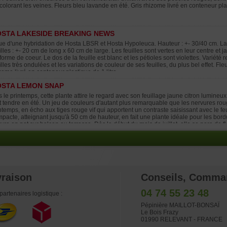
colorant les veines. Fleurs bleu lavande en été. Gris rhizome livré en conteneur plas
STA LAKESIDE BREAKING NEWS
ue d'une hybridation de Hosta LBSR et Hosta Hypoleuca. Hauteur : +- 30/40 cm. La
illes : +- 20 cm de long x 60 cm de large. Les feuilles sont vertes en leur centre et
forme de coeur. Le dos de la feuille est blanc et les pétioles sont violettes. Variét
illes très ondulées et les variations de couleur de ses feuilles, du plus bel effet. Fl
zome livré en conteneur plastique de 1 litre.
STA LEMON SNAP
 le printemps, cette plante attire le regard avec son feuillage jaune citron lumine
t tendre en été. Un jeu de couleurs d'autant plus remarquable que les nervures roug
ntemps, en écho aux tiges rouge vif qui apportent un contraste saisissant avec le feui
pacte, atteignant jusqu'à 50 cm de hauteur, en fait une plante idéale pour les bor
ture en pot sur balcon ou terrasse. Dès le début du mois de juillet, elle se pare de 
 touche florale raffinée à son feuillage déjà très décoratif. Informations complément
lte : jusqu'à 50 cm Feuillage : jaune citron au printemps, devenant vert en été Tige
osition : mi-ombre de préférence Conditionnement : pot plastique de 2 litres
vraison
Conseils, Comma
04 74 55 23 48
partenaires logistique :
Pépinière MAILLOT-BONSAÏ
Le Bois Frazy
01990 RELEVANT - FRANCE