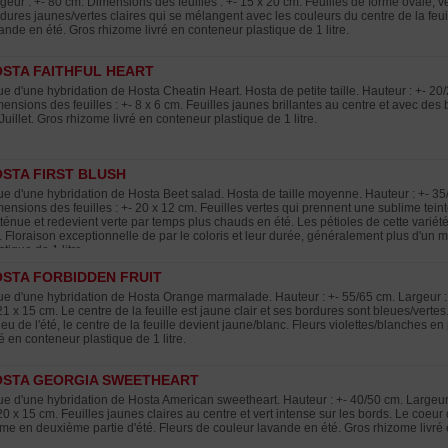
geur : +- 80 cm. Dimensions des feuilles : +- 15 x 20 cm. Feuilles de forme ovale, v
dures jaunes/vertes claires qui se mélangent avec les couleurs du centre de la feuill
ande en été. Gros rhizome livré en conteneur plastique de 1 litre.
STA FAITHFUL HEART
ue d'une hybridation de Hosta Cheatin Heart. Hosta de petite taille. Hauteur : +- 20
ensions des feuilles : +- 8 x 6 cm. Feuilles jaunes brillantes au centre et avec des
Juillet. Gros rhizome livré en conteneur plastique de 1 litre.
STA FIRST BLUSH
ue d'une hybridation de Hosta Beet salad. Hosta de taille moyenne. Hauteur : +- 35
ensions des feuilles : +- 20 x 12 cm. Feuilles vertes qui prennent une sublime tei
tténue et redevient verte par temps plus chauds en été. Les pétioles de cette variét
. Floraison exceptionnelle de par le coloris et leur durée, généralement plus d'un 
stique de 1 litre.
STA FORBIDDEN FRUIT
ue d'une hybridation de Hosta Orange marmalade. Hauteur : +- 55/65 cm. Largeur : 
21 x 15 cm. Le centre de la feuille est jaune clair et ses bordures sont bleues/verte
ieu de l'été, le centre de la feuille devient jaune/blanc. Fleurs violettes/blanches 
ré en conteneur plastique de 1 litre.
OSTA GEORGIA SWEETHEART
ue d'une hybridation de Hosta American sweetheart. Hauteur : +- 40/50 cm. Largeur 
20 x 15 cm. Feuilles jaunes claires au centre et vert intense sur les bords. Le coeur 
me en deuxième partie d'été. Fleurs de couleur lavande en été. Gros rhizome livré e