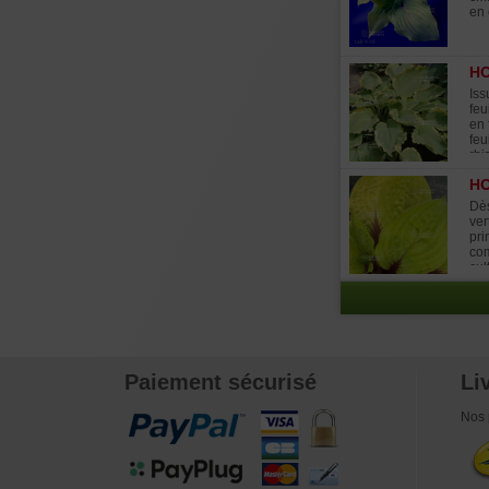
en 
HO
Iss
feu
en 
feu
rhi
HO
Dès
ver
pri
com
cul
une
adu
Exp
Paiement sécurisé
Li
Nos 