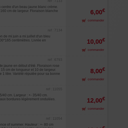
ref : 7133
au centre d'un beau jaune blanc crème.
€
6,00
 160 cm de largeur. Floraison blanche
commander
ref : 7134
de mi juin a mi juillet d'un bleu
€
10,00
100*165 centimètres. Livrée en
commander
ref : 6793
de jaune en début d'été. Floraison rose
€
8,00
- 15 cm de longueur et 10 de largeur.
 1 litre. Variété réputée pour sa bonne
commander
ref : 11055
5/40 cm. Largeur : +- 35/40 cm.
€
12,00
ées aux bordures légèrement ondulées.
commander
ref : 11054
sence of summer. Hauteur : +- 80 cm
€