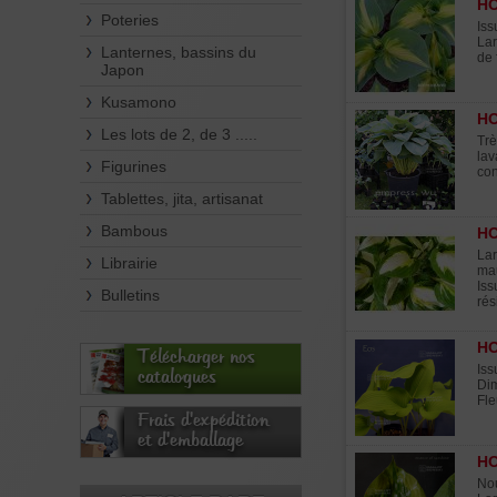
H
Poteries
Iss
Lar
Lanternes, bassins du
de 
Japon
Kusamono
H
Les lots de 2, de 3 .....
Trè
lav
Figurines
con
Tablettes, jita, artisanat
Bambous
HO
Lar
Librairie
mau
Iss
Bulletins
rés
HO
Télécharger nos
Iss
catalogues
Dim
Fle
Frais d'expédition
et d'emballage
HO
Nou